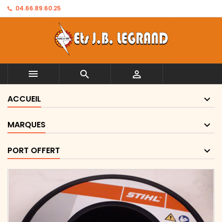
04.66.89.60.25



ACCUEIL
MARQUES
PORT OFFERT