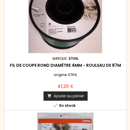
MARQUE:
STIHL
FIL DE COUPE ROND DIAMÈTRE 4MM - ROULEAU DE 87M
origine STIHL
Prix
41,20 €
Ajouter au panier


En stock