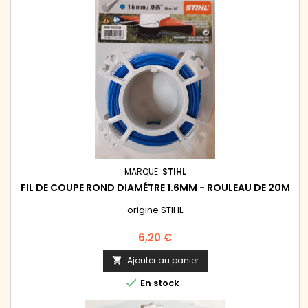
MARQUE:
STIHL
FIL DE COUPE ROND DIAMÉTRE 1.6MM - ROULEAU DE 20M
origine STIHL
Prix
6,20 €
Ajouter au panier


En stock