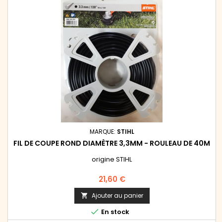
MARQUE:
STIHL
FIL DE COUPE ROND DIAMÈTRE 3,3MM - ROULEAU DE 40M
origine STIHL
Prix
21,60 €
Ajouter au panier


En stock