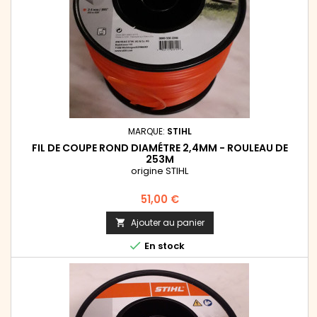
MARQUE:
STIHL
FIL DE COUPE ROND DIAMÉTRE 2,4MM - ROULEAU DE
253M
origine STIHL
Prix
51,00 €
Ajouter au panier


En stock