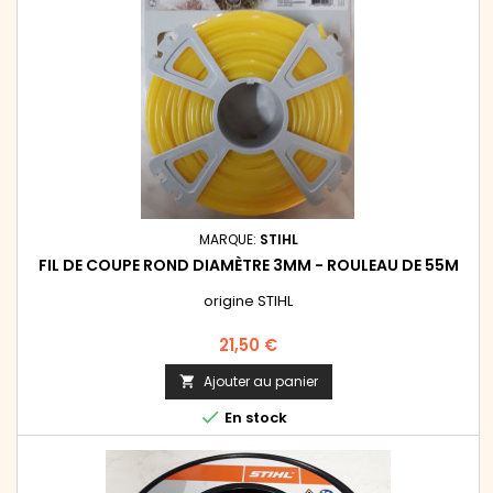
MARQUE:
STIHL
FIL DE COUPE ROND DIAMÈTRE 3MM - ROULEAU DE 55M
origine STIHL
Prix
21,50 €
Ajouter au panier


En stock