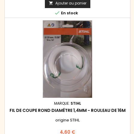
Ajouter au panier


En stock
MARQUE:
STIHL
FIL DE COUPE ROND DIAMÉTRE 1,4MM - ROULEAU DE 16M
origine STIHL
Prix
4,60 €