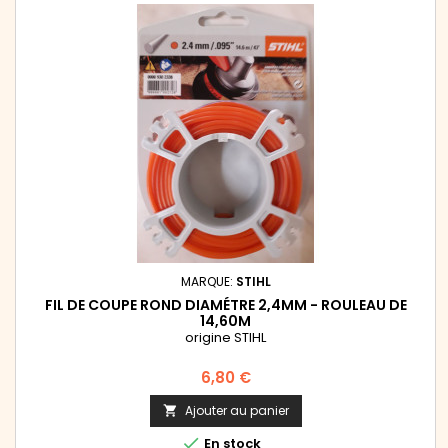
MARQUE:
STIHL
FIL DE COUPE ROND DIAMÉTRE 2,4MM - ROULEAU DE
14,60M
origine STIHL
Prix
6,80 €
Ajouter au panier


En stock