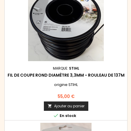
MARQUE:
STIHL
FIL DE COUPE ROND DIAMÈTRE 3,3MM - ROULEAU DE 137M
origine STIHL
Prix
55,00 €
Ajouter au panier


En stock