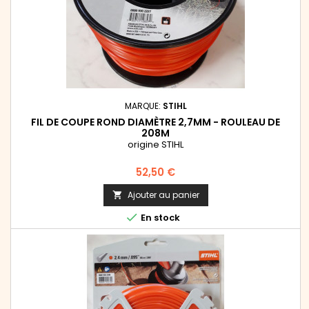
MARQUE:
STIHL
FIL DE COUPE ROND DIAMÈTRE 2,7MM - ROULEAU DE
208M
origine STIHL
Prix
52,50 €
Ajouter au panier


En stock