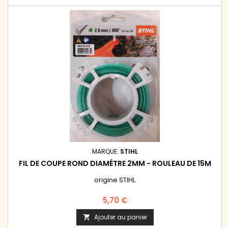
MARQUE:
STIHL
FIL DE COUPE ROND DIAMÉTRE 2MM - ROULEAU DE 15M
origine STIHL
Prix
5,70 €
Ajouter au panier
