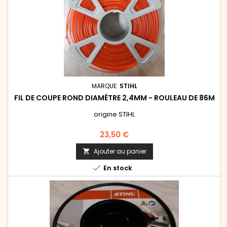
MARQUE:
STIHL
FIL DE COUPE ROND DIAMÉTRE 2,4MM - ROULEAU DE 86M
origine STIHL
Prix
23,50 €
Ajouter au panier


En stock