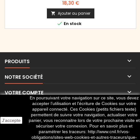
Prix
18,30 €
Ajouter au panier


En stock

PRODUITS

NOTRE SOCIÉTÉ

VOTRE COMPTE
En poursuivant votre navigation sur ce site, vous devez
accepter l’utilisation et l'écriture de Cookies sur votre

CONTACT
appareil connecté. Ces Cookies (petits fichiers texte)
permettent de suivre votre navigation, actualiser votre
J'accepte
panier, vous reconnaitre lors de votre prochaine visite et
sécuriser votre connexion. Pour en savoir plus et
paramétrer les traceurs: http://www.cnil.fr/vos-
obligations/sites-web-cookies-et-autres-traceurs/que-
© Copyright 2026 Ets J.B. LEGRAND. Tous droits réservés.