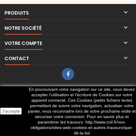

PRODUITS

NOTRE SOCIÉTÉ

VOTRE COMPTE

CONTACT
© Copyright 2026 Ets J.B. LEGRAND. Tous droits réservés.
En poursuivant votre navigation sur ce site, vous devez
accepter l’utilisation et l'écriture de Cookies sur votre
appareil connecté. Ces Cookies (petits fichiers texte)
permettent de suivre votre navigation, actualiser votre
J'accepte
panier, vous reconnaitre lors de votre prochaine visite et
sécuriser votre connexion. Pour en savoir plus et
paramétrer les traceurs: http://www.cnil.fr/vos-
obligations/sites-web-cookies-et-autres-traceurs/que-
dit-la-loi/