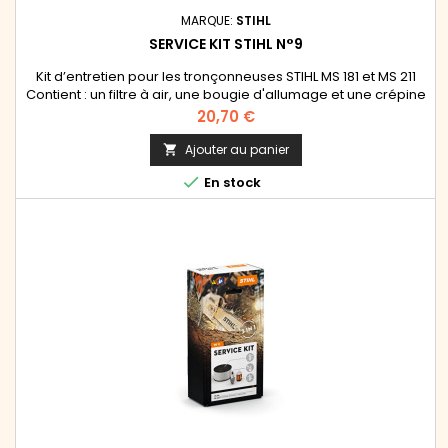
MARQUE:
STIHL
SERVICE KIT STIHL N°9
Kit d’entretien pour les tronçonneuses STIHL MS 181 et MS 211
Contient : un filtre à air, une bougie d'allumage et une crépine
Prix
20,70 €
Ajouter au panier


En stock