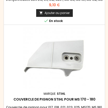
193, MS 194, MS 200, MS 201
Prix
9,10 €
Ajouter au panier


En stock
MARQUE:
STIHL
COUVERCLE DE PIGNON STIHL POUR MS 170 - 180
Couvercle de pignon pour 017, 018, 021, 023, 025, MS170, MS 180.