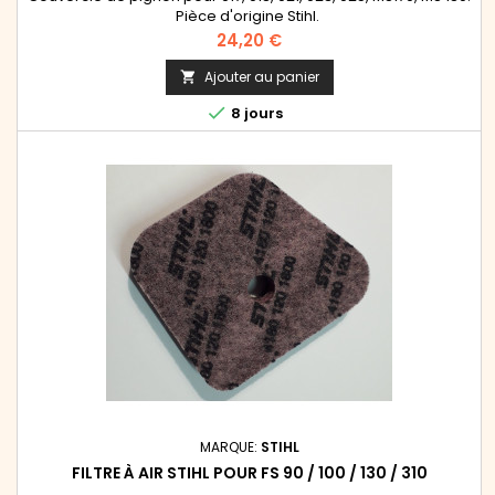
Pièce d'origine Stihl.
Prix
24,20 €
Ajouter au panier


8 jours
MARQUE:
STIHL
FILTRE À AIR STIHL POUR FS 90 / 100 / 130 / 310