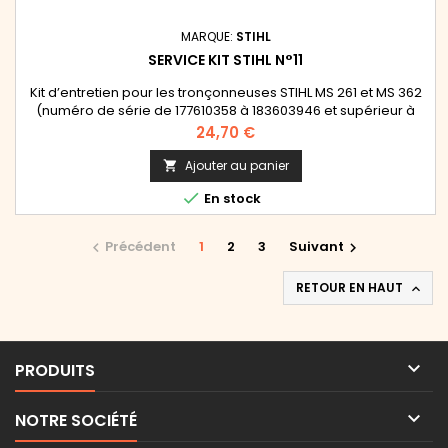
MARQUE:
STIHL
SERVICE KIT STIHL N°11
Kit d’entretien pour les tronçonneuses STIHL MS 261 et MS 362
(numéro de série de 177610358 à 183603946 et supérieur à
296984305) Contient : un filtre à air, une bougie d'allumage et
Prix
24,70 €
une crépine
Ajouter au panier


En stock
Précédent
1
2
3
Suivant


RETOUR EN HAUT


PRODUITS

NOTRE SOCIÉTÉ