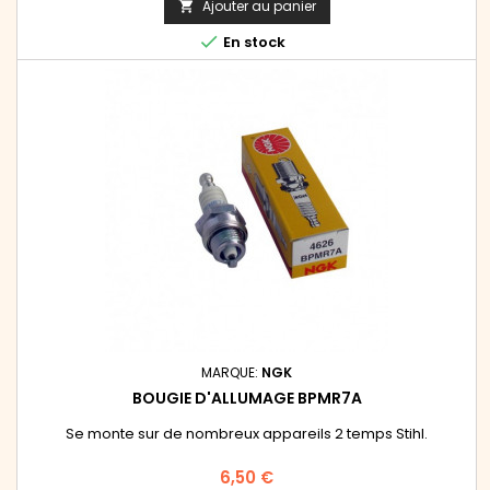
Ajouter au panier


En stock
MARQUE:
NGK
BOUGIE D'ALLUMAGE BPMR7A
Se monte sur de nombreux appareils 2 temps Stihl.
Prix
6,50 €