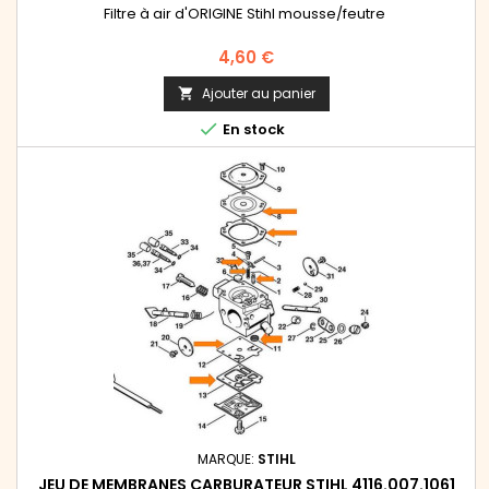
Filtre à air d'ORIGINE Stihl mousse/feutre
Prix
4,60 €
Ajouter au panier


En stock
MARQUE:
STIHL
JEU DE MEMBRANES CARBURATEUR STIHL 4116.007.1061