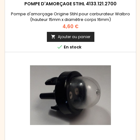
POMPE D'AMORÇAGE STIHL 4133.121.2700
Pompe d'amorçage Origine Stihl pour carburateur Walbro
(hauteur 15mm x diamètre corps 16mm)
Prix
4,60 €
Ajouter au panier


En stock