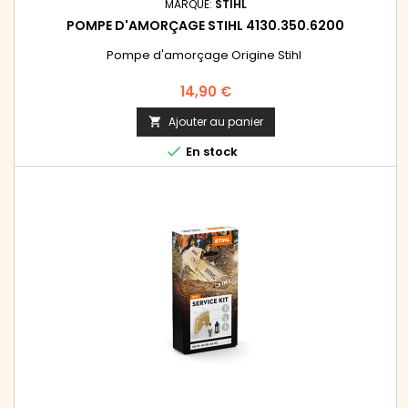
MARQUE:
STIHL
POMPE D'AMORÇAGE STIHL 4130.350.6200
Pompe d'amorçage Origine Stihl
Prix
14,90 €
Ajouter au panier


En stock