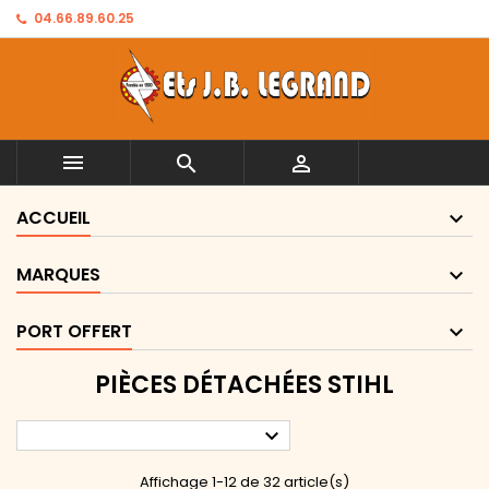
04.66.89.60.25



ACCUEIL
MARQUES
PORT OFFERT
PIÈCES DÉTACHÉES STIHL

Affichage 1-12 de 32 article(s)