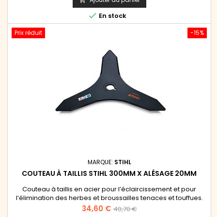
gamme pro FS 260, FS 261, FS 300, FS 310, FS 311, FS 350,...
base

En stock
Prix réduit
-15%
MARQUE:
STIHL
COUTEAU À TAILLIS STIHL 300MM X ALÉSAGE 20MM
Couteau à taillis en acier pour l’éclaircissement et pour
l’élimination des herbes et broussailles tenaces et touffues.
Peut également être utilisé pour tailler les haies épineuses. À
Prix
Prix
34,60 €
40,70 €
utiliser exclusivement avec une protection. Couteau