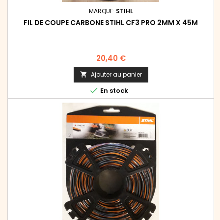
MARQUE:
STIHL
FIL DE COUPE CARBONE STIHL CF3 PRO 2MM X 45M
Prix
20,40 €
Ajouter au panier


En stock