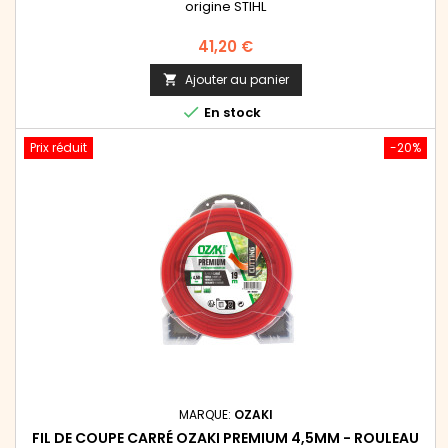
origine STIHL
Prix
41,20 €
Ajouter au panier


En stock
Prix réduit
-20%
MARQUE:
OZAKI
FIL DE COUPE CARRÉ OZAKI PREMIUM 4,5MM - ROULEAU