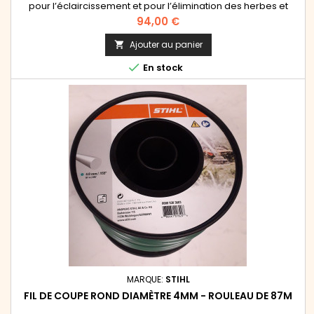
pour l’éclaircissement et pour l’élimination des herbes et
broussailles tenaces et touffues + 1 protecteur (fixation par 3
Prix
94,00 €
vis) + 1 protection d'écrou. Se monte sur
les débroussailleuses Stihl FS 260, FS 261, FS 360, FS361, FS 410,
Ajouter au panier

FS 411, FS 460, FS 461.

En stock
MARQUE:
STIHL
FIL DE COUPE ROND DIAMÈTRE 4MM - ROULEAU DE 87M