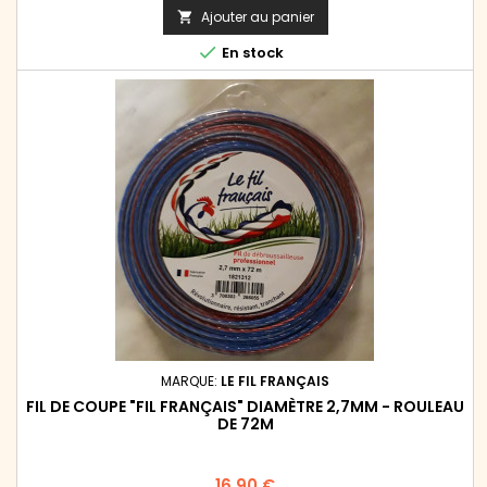
de
réversible. Se monte sur les débroussailleuses Stihl de la
Ajouter au panier

gamme pro FS 160, FS 220, FS 260, FS 280, FS 300, FS 310, FS...
base

En stock
MARQUE:
LE FIL FRANÇAIS
FIL DE COUPE "FIL FRANÇAIS" DIAMÈTRE 2,7MM - ROULEAU
DE 72M
Prix
16,90 €