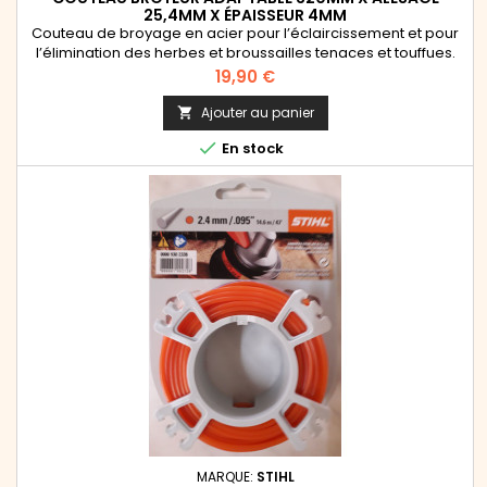
25,4MM X ÉPAISSEUR 4MM
Couteau de broyage en acier pour l’éclaircissement et pour
l’élimination des herbes et broussailles tenaces et touffues.
Peut également être utilisé pour tailler les haies épineuses. À
Prix
19,90 €
utiliser exclusivement avec une protection spécifiquement
adaptée. Se monte sur les débroussailleuses autres que la
Ajouter au panier

marque Stihl.

En stock
MARQUE:
STIHL