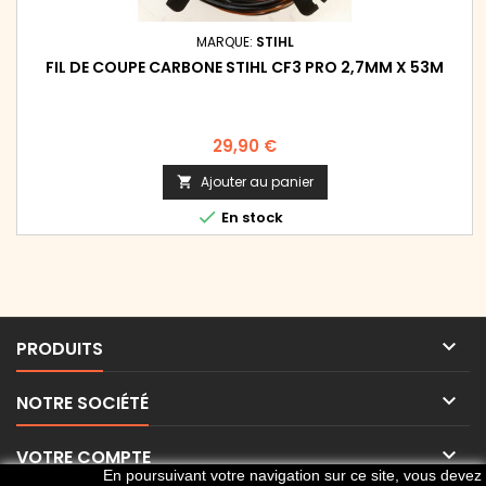
MARQUE:
STIHL
FIL DE COUPE CARBONE STIHL CF3 PRO 2,7MM X 53M
Prix
29,90 €
Ajouter au panier


En stock

PRODUITS

NOTRE SOCIÉTÉ

VOTRE COMPTE
En poursuivant votre navigation sur ce site, vous devez