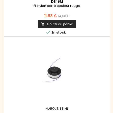
DE 19M
Fil nylon carré couleur rouge
Prix
Prix
11,68 €
14,60 €
de
Ajouter au panier

base

En stock
MARQUE:
STIHL