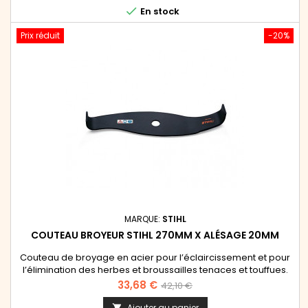
bordures Stihl FS 38, FS 40, FS 50, FSA 60.

En stock
Prix réduit
-20%
MARQUE:
STIHL
COUTEAU BROYEUR STIHL 270MM X ALÉSAGE 20MM
Couteau de broyage en acier pour l’éclaircissement et pour
l’élimination des herbes et broussailles tenaces et touffues.
Peut également être utilisé pour tailler les haies épineuses. À
Prix
Prix
33,68 €
42,10 €
utiliser exclusivement avec une protection spécifiquement
de
adaptée. Se monte sur les débroussailleuses Stihl de la
Ajouter au panier
