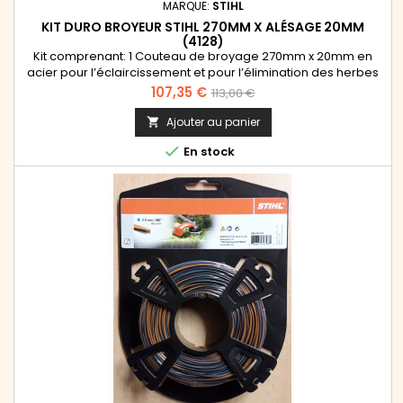
MARQUE:
STIHL
KIT DURO BROYEUR STIHL 270MM X ALÉSAGE 20MM
(4128)
Kit comprenant: 1 Couteau de broyage 270mm x 20mm en
acier pour l’éclaircissement et pour l’élimination des herbes
et broussailles tenaces et touffues + 1 protecteur à fixation 4
Prix
Prix
107,35 €
113,00 €
vis + 1 protection d'écrou. Se monte sur les débroussailleuses
de
Stihl FS 160, FS 180, FS 220, FS 280, FS300, FS 310, FS 350, FS 400,
Ajouter au panier

FS 450
base

En stock