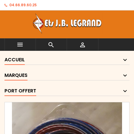
04.66.89.60.25



ACCUEIL
MARQUES
PORT OFFERT