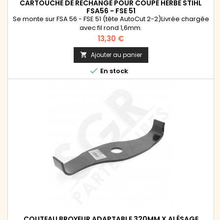
CARTOUCHE DE RECHANGE POUR COUPE HERBE STIHL
FSA56 - FSE 51
Se monte sur FSA 56 - FSE 51 (tête AutoCut 2-2)Livrée chargée
avec fil rond 1,6mm.
Prix
13,30 €
Ajouter au panier


En stock
COUTEAU BROYEUR ADAPTABLE 320MM X ALÉSAGE