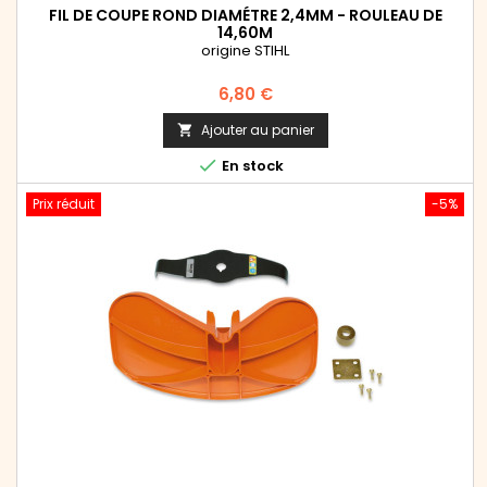
FIL DE COUPE ROND DIAMÉTRE 2,4MM - ROULEAU DE
14,60M
origine STIHL
Prix
6,80 €
Ajouter au panier


En stock
Prix réduit
-5%