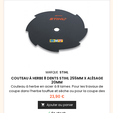
MARQUE:
STIHL
COUTEAU À HERBE 8 DENTS STIHL 255MM X ALÉSAGE
20MM
Couteau à herbe en acier à 8 lames. Pour les travaux de
coupe dans l’herbe touffue et sèche ou pour la coupe des
orties et des roseaux. Se monte sur les débroussailleuses
Prix
23,90 €
Stihl de la gamme pro FS 160, FS 220, FS 260, FS 280, FS 300, FS
310, FS 311, FS 350, FS 360, FS 400, FS 410, FS 450, FS 460, FS 500,
Ajouter au panier

FS 510, FS 550, FS 560 ainsi que sur des...