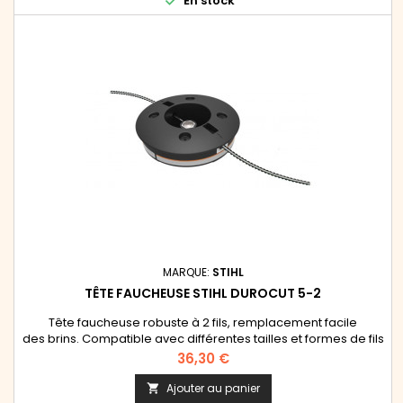

En stock
MARQUE:
STIHL
TÊTE FAUCHEUSE STIHL DUROCUT 5-2
Tête faucheuse robuste à 2 fils, remplacement facile
des brins. Compatible avec différentes tailles et formes de fils
de coupe, dont le fil DuroCut. Pour travaux de surface et
Prix
36,30 €
nettoyage dans des herbes épaisses. Idéale pour une coupe
près du sol. Pour fils 1,6mm à 2,4mm.Se monte sur les coupes
Ajouter au panier
