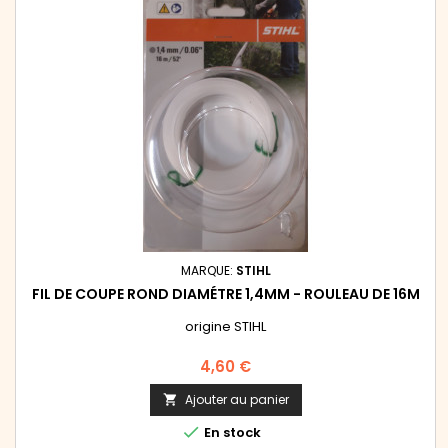
MARQUE:
STIHL
FIL DE COUPE ROND DIAMÉTRE 1,4MM - ROULEAU DE 16M
origine STIHL
Prix
4,60 €
Ajouter au panier


En stock