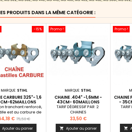
RES PRODUITS DANS LA MÊME CATÉGORIE :
-15%
Promo !
Promo !
MARQUE:
STIHL
MARQUE:
STIHL
M
E CARBURE 325"- 1,6
CHAINE .404" -1,6MM -
CHAINE 
0CM-62MAILLONS
43CM- 60MAILLONS
- 35C
on tranchant renforcé,
TARIF DÉGRESSIF PAR 2
TARIF
tille est au carbure de
CHAINES
ne, la Rapid Duro 3 est
rix
Prix
Prix
64,18 €
33,50 €
75,50 €
mement résistante et
de
affûtée jusqu'à 4 fois
Ajouter au panier
Ajouter au panier
A


