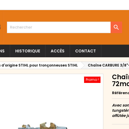

NS
HISTORIQUE
ACCÈS
CONTACT
 d'origine STIHL pour tronçonneuses STIHL
Chaîne CARBURE 3/8"-
Chaî
Promo !
72ma
Référen
Avec son
tungstèn
affûtée j