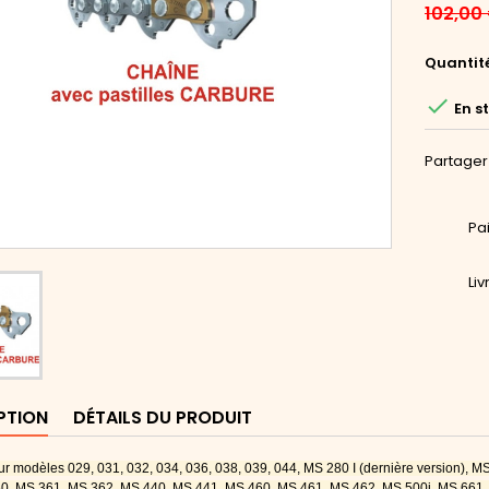
102,00
Quantit

En s
Partager
Pa
Li
PTION
DÉTAILS DU PRODUIT
ur modèles 029, 031, 032, 034, 036, 038, 039, 044, MS 280 I (dernière version),
0, MS 361, MS 362, MS 440, MS 441, MS 460, MS 461, MS 462, MS 500i, MS 661