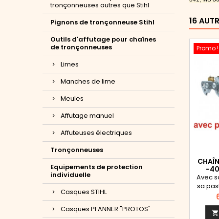
tronçonneuses autres que Stihl
16 AUT
Pignons de tronçonneuse Stihl
Outils d'affutage pour chaînes
de tronçonneuses
Promo !
Limes
Manches de lime
Meules
Affutage manuel
Affuteuses électriques
Tronçonneuses
CHAÎN
Equipements de protection
-4
individuelle
Avec s
sa pas
Casques STIHL
tungstè
P
extrê
Casques PFANNER "PROTOS"
reste 