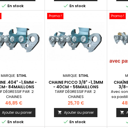
plus longtemps.
base


En stock
En stock
Promo !
Promo !
MARQUE:
STIHL
MARQUE:
STIHL
M
NE .404" -1,6MM -
CHAINE PICCO 3/8" -1,3MM
CHAÎN
CM- 84MAILLONS
- 40CM - 56MAILLONS
3/8
4
IF DÉGRESSIF PAR 2
TARIF DÉGRESSIF PAR 2
Avec son
CHAINES
CHAINES
sa pastil
tungstèn
Prix
Prix
Pri
46,85 €
25,70 €
48
extrême
reste af
Ajouter au panier
Ajouter au panier
A



pl


En stock
En stock