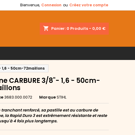
Bienvenue,
Connexion
ou
Créez votre compte
shopping_cart
Panier:
0
Produits - 0,00 €
 1,6 - 50cm-72maillons
ne CARBURE 3/8"- 1,6 - 50cm-
illons
ce
3683.000.0072
Marque
STIHL
 tranchant renforcé, sa pastille est au carbure de
e, la Rapid Duro 3 est extrêmement résistante et reste
usqu'à 4 fois plus longtemps.