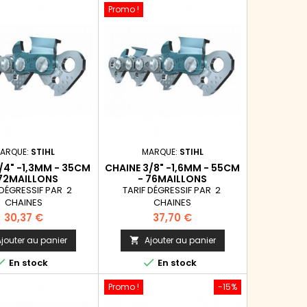
Promo !
ARQUE:
STIHL
MARQUE:
STIHL
/4" -1,3MM - 35CM
CHAINE 3/8" -1,6MM - 55CM
 72MAILLONS
- 76MAILLONS
 DÉGRESSIF PAR 2
TARIF DÉGRESSIF PAR 2
CHAINES
CHAINES
Prix
Prix
30,37 €
37,70 €
jouter au panier
Ajouter au panier



En stock
En stock
Promo !
-15%