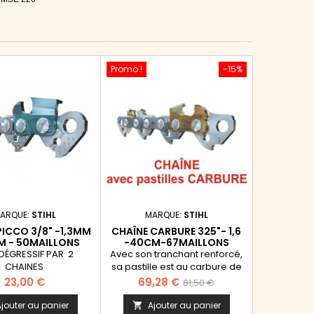
Promo !
-15%
ARQUE:
STIHL
MARQUE:
STIHL
PICCO 3/8" -1,3MM
CHAÎNE CARBURE 325"- 1,6
M - 50MAILLONS
-40CM-67MAILLONS
 DÉGRESSIF PAR 2
Avec son tranchant renforcé,
CHAINES
sa pastille est au carbure de
tungstène, la Rapid Duro 3 est
Prix
Prix
Prix
23,00 €
69,28 €
81,50 €
extrêmement résistante et
de
reste affûtée jusqu'à 4 fois
jouter au panier
Ajouter au panier
