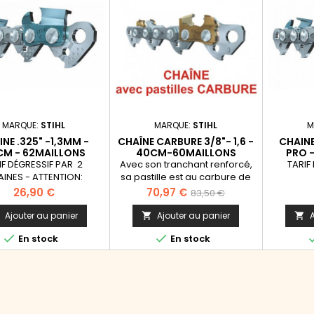
MARQUE:
STIHL
MARQUE:
STIHL
M
NE .325" -1,3MM -
CHAÎNE CARBURE 3/8"- 1,6 -
CHAINE
CM - 62MAILLONS
40CM-60MAILLONS
PRO -
5
IF DÉGRESSIF PAR 2
Avec son tranchant renforcé,
TARIF
INES - ATTENTION:
sa pastille est au carbure de
isseur 1,3mm. pour
tungstène, la Rapid Duro 3 est
Prix
Prix
Prix
26,90 €
70,97 €
83,50 €
hines depuis 2020
extrêmement résistante et
de
reste affûtée jusqu'à 4 fois
Ajouter au panier
Ajouter au panier
A



plus longtemps.
base


En stock
En stock