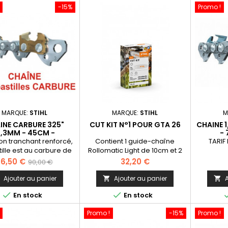
-15%
Promo !
MARQUE:
STIHL
MARQUE:
STIHL
M
INE CARBURE 325"
CUT KIT N°1 POUR GTA 26
CHAINE 1
1,3MM - 45CM -
-
74MAILLONS
on tranchant renforcé,
Contient 1 guide-chaîne
TARIF
tille est au carbure de
Rollomatic Light de 10cm et 2
ène, la Rapid Duro est
chaînes 1/4“ P Picco Micro3 de
rix
Prix
Prix
76,50 €
32,20 €
90,00 €
mement résistante et
28 maillons pour scie de jardin
de
affûtée jusqu'à 4 fois
GTA26
Ajouter au panier
Ajouter au panier
A



ongtemps. ATTENTION:
base


En stock
En stock
isseur 1,3mm. pour
hines depuis 2020
Promo !
-15%
Promo !