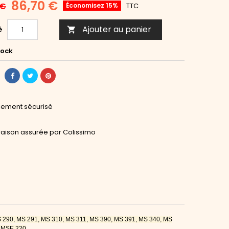
86,70 €
 €
Économisez 15%
TTC
Ajouter au panier
é

tock
iement sécurisé
vraison assurée par Colissimo
 MS 290, MS 291, MS 310, MS 311, MS 390, MS 391, MS 340, MS
, MSE 220