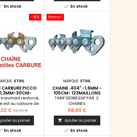
plus longtemps.
base


En stock
En stock
-15%
Promo !
ARQUE:
STIHL
MARQUE:
STIHL
E CARBURE PICCO
CHAINE .404" -1,6MM -
-1,3MM-30CM-
105CM- 123MAILLONS
4MAILLONS
 tranchant renforcé,
TARIF DÉGRESSIF PAR 2
le est au carbure de
CHAINES
e, la Picco Duro est
x
Prix
Prix
,02 €
68,90 €
56,50 €
ment résistante et
de
fûtée jusqu'à 4 fois
jouter au panier
Ajouter au panier

us longtemps.
base


En stock
En stock