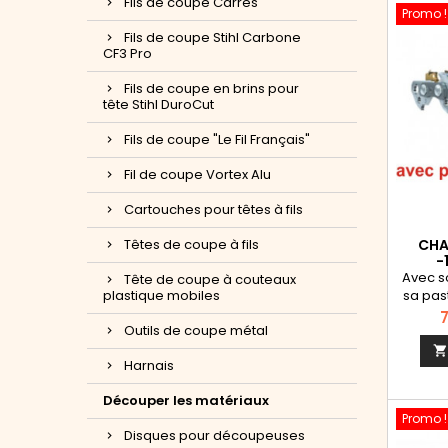
Fils de coupe Carrés
Promo !
Fils de coupe Stihl Carbone
CF3 Pro
Fils de coupe en brins pour
tête Stihl DuroCut
Fils de coupe "Le Fil Français"
Fil de coupe Vortex Alu
Cartouches pour têtes à fils
CHA
Têtes de coupe à fils
-
Avec s
Tête de coupe à couteaux
sa pas
plastique mobiles
tungst
P
Outils de coupe métal
extrê
reste 
Harnais
plus l
épa
Découper les matériaux
mac
Promo !
Disques pour découpeuses