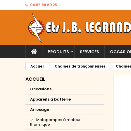
04.66.89.60.25
PRODUITS
SERVICES
OCCASIO
Accueil
Chaînes de tronçonneuses
Chaînes
ACCUEIL
Occasions
Appareils à batterie
Arrosage
Motopompes à moteur
thermique