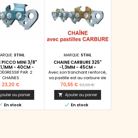
ARQUE:
STIHL
MARQUE:
STIHL
 PICCO MINI 3/8"
CHAINE CARBURE 325"
1,1MM - 40CM -
-1,3MM - 45CM -
5MAILLONS
68MAILLONS
 DÉGRESSIF PAR 2
Avec son tranchant renforcé,
CHAINES
sa pastille est au carbure de
tungstène, la Rapid Duro est
Prix
Prix
Prix
23,20 €
70,55 €
83,00 €
extrêmement résistante et
de
reste affûtée jusqu'à 4 fois
jouter au panier
Ajouter au panier

plus longtemps. ATTENTION:
base


En stock
En stock
épaisseur 1,3mm. pour
machines depuis 2020